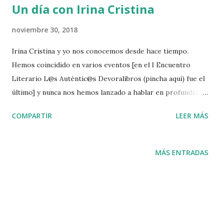
Un día con Irina Cristina
noviembre 30, 2018
Irina Cristina y yo nos conocemos desde hace tiempo.
Hemos coincidido en varios eventos [en el I Encuentro
Literario L@s Auténtic@s Devoralibros (pincha aquí) fue el
último] y nunca nos hemos lanzado a hablar en profundidad.
Hoy, 19 de noviembre de 2018, a las 19:40 horas de la tarde,
COMPARTIR
LEER MÁS
no sé aún qué preguntarle, y está a punto de llegar. Son
tantas cosas las que quiero saber de ella, que no sé por
dónde empezar. Y eso me abruma porque, al igual que el
MÁS ENTRADAS
resto de escritores y escritoras que han formado parte de
la sección Un día con, ella se merece lo mejor. Ay, ay, ay...,
que llega. Como dice Pepita, una de las protagonistas de
Camino hacia la fresca charca , novela que publiqué en
febrero de 2018 y que podéis encontrar en Amazon ( pincha