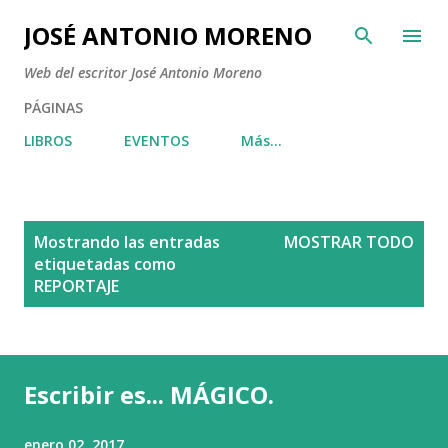
Ir al contenido principal
JOSÉ ANTONIO MORENO
Web del escritor José Antonio Moreno
PÁGINAS
LIBROS
EVENTOS
Más…
E
Mostrando las entradas
MOSTRAR TODO
n
etiquetadas como
t
REPORTAJE
r
a
d
Escribir es... MÁGICO.
a
s
enero 02, 2017