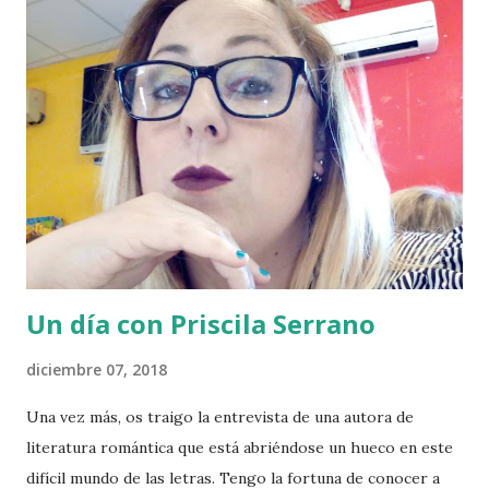
igual, la de un hombre aficionado a la literatura y a la
creación de grandes historias. J: ¿Quién es Alec H
Blackhell? Cuéntame un poquito de ti. A: Empiezas con una
pregunta complicada, ya que Alec no es más que un
seudónimo. Pero si me preguntas quién está detrás de Alec,
te puedo decir que hay un joven voraz al que le encanta
leer, escribir e inventar historias fuera de lo común; un
hombre sensible, fan de los animales (de hecho dos de mis
novelas las inspiraron mis mas...
Un día con Priscila Serrano
diciembre 07, 2018
Una vez más, os traigo la entrevista de una autora de
literatura romántica que está abriéndose un hueco en este
difícil mundo de las letras. Tengo la fortuna de conocer a