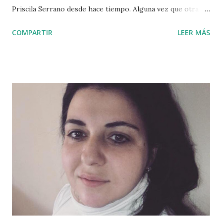
Priscila Serrano desde hace tiempo. Alguna vez que otra
hemos compartido charlas frente a un refresco, pero las
COMPARTIR
LEER MÁS
circunstancias personales y familiares no nos permiten
hacerlo tanto como quisiéramos. Cuando comencé la
sección Un día con , Priscila fue una de las primeras en
decirme que estaba interesada en participar. Al ver que era
muy complicado cuadrar nuestras agendas, decidimos que la
entrevista se iba a hacer a través del correo electrónico.
Ambos somos escritores y pasamos muchas horas al día
frente al ordenador, así que contestar unas preguntas no
suponían un gran esfuerzo. Craso error. Las circunstancias
de Priscila (en los últimos meses no ha parado de publicar
historias), han hecho que aquellas preguntas que yo le
envié se quedaran sin respuestas durante meses. A día de
hoy, las entrevistas de est...