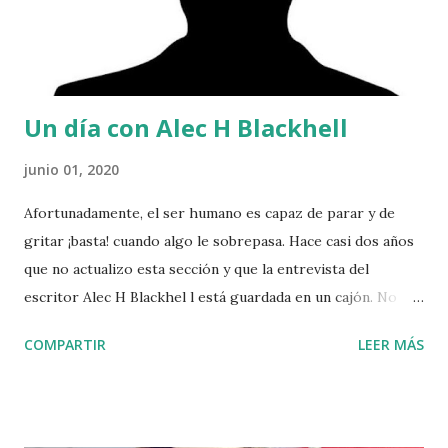
Un día con Alec H Blackhell
junio 01, 2020
Afortunadamente, el ser humano es capaz de parar y de
gritar ¡basta! cuando algo le sobrepasa. Hace casi dos años
que no actualizo esta sección y que la entrevista del
escritor Alec H Blackhel l está guardada en un cajón. No
por él, sino por mí; por la necesidad de parar y recuperar
COMPARTIR
LEER MÁS
fuerzas. Pero soy un hombre de palabra. Y por ello, y a
pesar del tiempo transcurrido, quiero darle su espacio en
la sección Un día con… Sin duda, a día de hoy tendrá un
bagaje como escritor mucho mayor, pero su esencia será